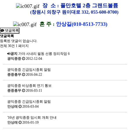
장 소 : 풀만호텔 2층 그랜드볼륨
(창원시 의창구 원이대로 332, 055-600-0700)
혼 주 :
안상길(010-8513-7733)
댓글목록
댓글목록
등록된 댓글이 없습니다.
전체 30건
1 페이지
공지
가야 사내리 필동 선릉 정리작업
6
광익종중
2012-12-04
광익종중 긴급임시종회 알림
종중총무
2016-04-22
광익종중 비상종회 연기 통보
종중총무
2016-03-11
광익종중 긴급임시종회 알림
안상래
2016-03-04
'16년 광익종중 임시회 개최 안내
안상래
2016-01-19