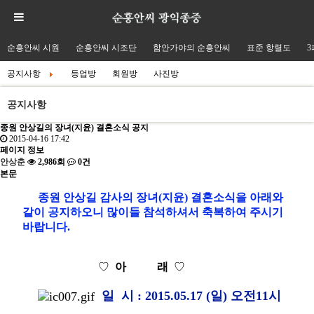
순흥안씨 시원
순흥안씨 시조단
함안가야의 순흥안씨
표준 항렬도
3
공지사항
등업방
회원방
사진방
공지사항
종원 안상길의 장녀(지윤) 결혼소식 공지
2015-04-16 17:42
페이지 정보
안상춘
2,986회
0건
본문
종원 안상길 감사의 장녀(지윤) 결혼소식을 아래와
같이 공지하오니 많이들 참석하셔서 축복하여 주시기
바랍니다.
♡
아 래
♡
일 시 : 2015.05.17 (일) 오전11시