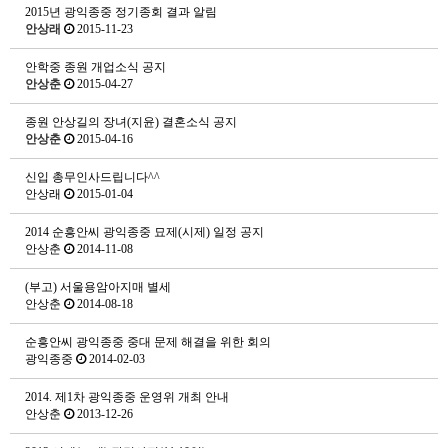
2015년 광익종중 정기종회 결과 알림
안상래
2015-11-23
안학중 종원 개업소식 공지
안상춘
2015-04-27
종원 안상길의 장녀(지윤) 결혼소식 공지
안상춘
2015-04-16
신입 총무인사드립니다^^
안상래
2015-01-04
2014 순흥안씨 광익종중 묘제(시제) 일정 공지
안상춘
2014-11-08
(부고) 서울용암아지매 별세
안상춘
2014-08-18
순흥안씨 광익종중 중대 문제 해결을 위한 회의
광익종중
2014-02-03
2014. 제1차 광익종중 운영위 개최 안내
안상춘
2013-12-26